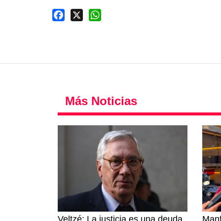
Facebook
X
WhatsApp
Más Noticias
Veltzé: La justicia es una deuda
Manf