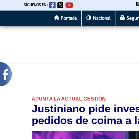
SIGUENOS EN :
Portada
Nacional
Segur
Pasar
al
contenido
principal
APUNTA LA ACTUAL GESTIÓN
Justiniano pide inve
pedidos de coima a 