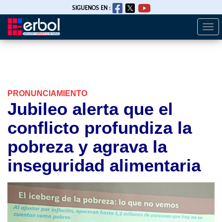
SIGUENOS EN :
Togg
Pasar
navi
al
contenido
principal
PRONUNCIAMIENTO
Jubileo alerta que el
conflicto profundiza la
pobreza y agrava la
inseguridad alimentaria