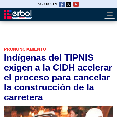
SIGUENOS EN :
Togg
Pasar
navi
al
contenido
principal
PRONUNCIAMIENTO
Indígenas del TIPNIS
exigen a la CIDH acelerar
el proceso para cancelar
la construcción de la
carretera