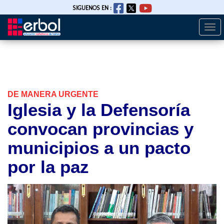
SIGUENOS EN :
Togg
Pasar
navi
al
contenido
principal
DE MANERA URGENTE
Iglesia y la Defensoría
convocan provincias y
municipios a un pacto
por la paz