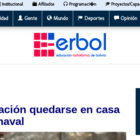
Institucional
Afiliados
Programaci�n
Proyectos/Capa
idad
Gente
Mundo
Deportes
Opinión
blación quedarse en casa
naval