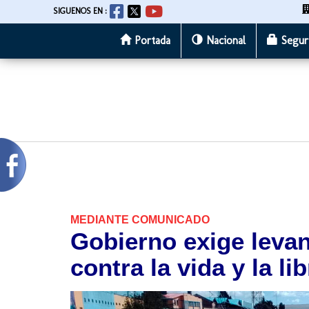
SIGUENOS EN :
Portada
Nacional
Segur
Pasar
al
contenido
principal
MEDIANTE COMUNICADO
Gobierno exige leva
contra la vida y la li