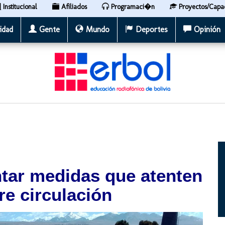
Institucional
Afiliados
Programaci�n
Proyectos/Capa
idad
Gente
Mundo
Deportes
Opinión
ntar medidas que atenten
bre circulación