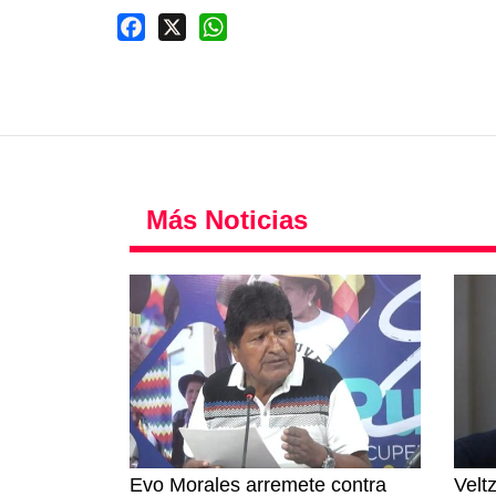
Facebook
X
WhatsApp
Más Noticias
Evo Morales arremete contra
Velt