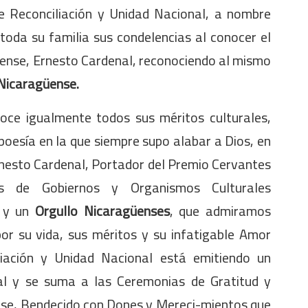
e Reconciliación y Unidad Nacional, a nombre
toda su familia sus condelencias al conocer el
üense, Ernesto Cardenal, reconociendo al mismo
Nicaragüense.
oce igualmente todos sus méritos culturales,
a poesía en la que siempre supo alabar a Dios, en
 "Ernesto Cardenal, Portador del Premio Cervantes
s de Gobiernos y Organismos Culturales
a y un
Orgullo Nicaragüenses
, que admiramos
r su vida, sus méritos y su infatigable Amor
liación y Unidad Nacional está emitiendo un
al y se suma a las Ceremonias de Gratitud y
se, Bendecido con Dones y Mereci-mientos que