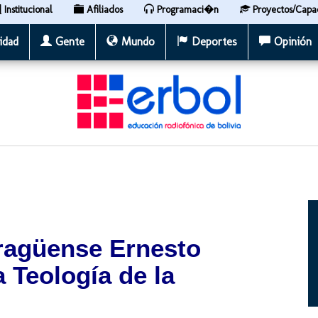
Institucional
Afiliados
Programaci�n
Proyectos/Capa
idad
Gente
Mundo
Deportes
Opinión
aragüense Ernesto
a Teología de la