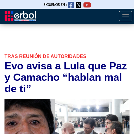
SIGUENOS EN :
Togg
Pasar
navi
al
contenido
principal
TRAS REUNIÓN DE AUTORIDADES
Evo avisa a Lula que Paz
y Camacho “hablan mal
de ti”