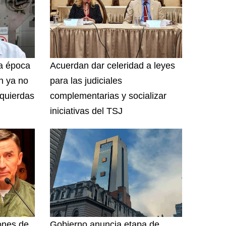
a época
Acuerdan dar celeridad a leyes
ón ya no
para las judiciales
zquierdas
complementarias y socializar
iniciativas del TSJ
ones de
Gobierno anuncia etapa de