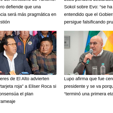
ro defiende que una
Sokol sobre Evo: “se ha
cia será más pragmática en
entendido que el Gobie
stión
persigue falsificando pr
eres de El Alto advierten
Lupo afirma que fue cer
tarjeta roja” a Eliser Roca si
presidente y se va porq
onsensúa el plan
“terminó una primera et
trameaje