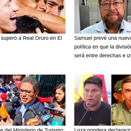
superó a Real Oruro en El
Samuel prevé una nuev
política en que la divisi
será entre derechas e i
re del Ministerio de Turismo:
Loza pondera declaraci