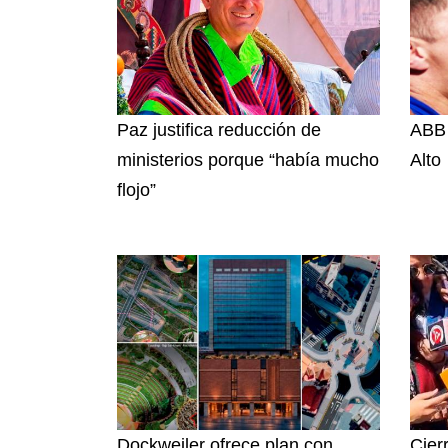
Paz justifica reducción de
ABB 
ministerios porque “había mucho
Alto
flojo”
Dockweiler ofrece plan con
Cier