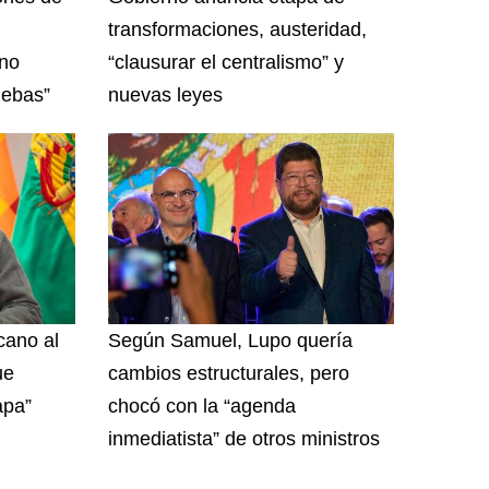
transformaciones, austeridad,
rno
“clausurar el centralismo” y
uebas”
nuevas leyes
cano al
Según Samuel, Lupo quería
ue
cambios estructurales, pero
apa”
chocó con la “agenda
inmediatista” de otros ministros