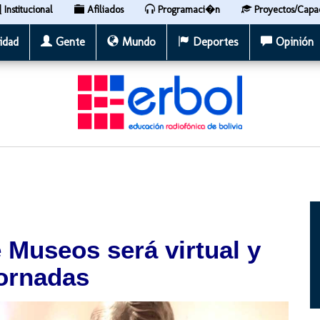
Institucional
Afiliados
Programaci�n
Proyectos/Capa
idad
Gente
Mundo
Deportes
Opinión
 Museos será virtual y
jornadas