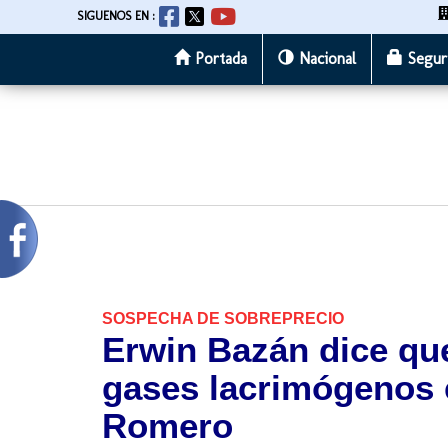
SIGUENOS EN :
Portada
Nacional
Segur
Pasar
al
contenido
principal
SOSPECHA DE SOBREPRECIO
Erwin Bazán dice qu
gases lacrimógenos 
Romero