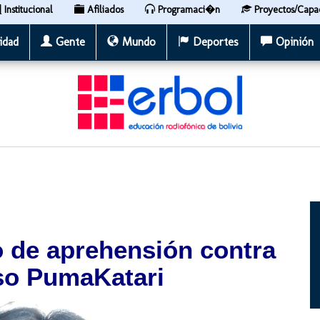
Institucional
Afiliados
Programaci�n
Proyectos/Capa
idad
Gente
Mundo
Deportes
Opinión
 de aprehensión contra
aso PumaKatari