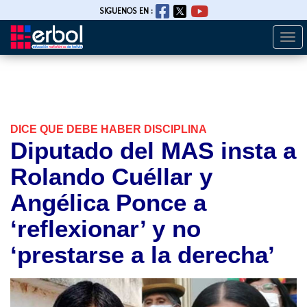
SIGUENOS EN :
Togg
Pasar
navi
al
contenido
principal
DICE QUE DEBE HABER DISCIPLINA
Diputado del MAS insta a
Rolando Cuéllar y
Angélica Ponce a
‘reflexionar’ y no
‘prestarse a la derecha’