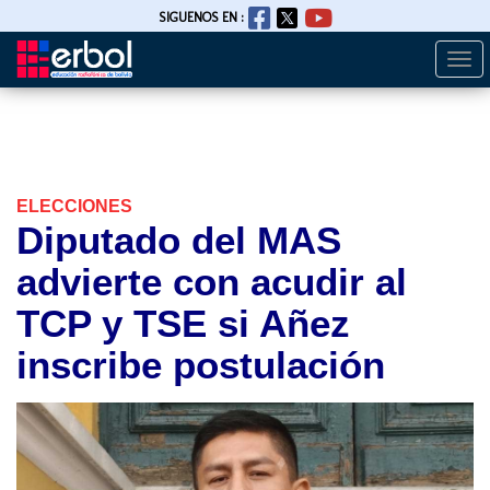
SIGUENOS EN :
Togg
Pasar
navi
al
contenido
principal
ELECCIONES
Diputado del MAS
advierte con acudir al
TCP y TSE si Añez
inscribe postulación