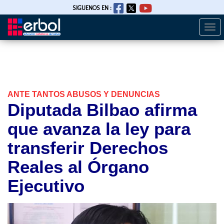
SIGUENOS EN :
Togg
Pasar
navi
al
contenido
principal
ANTE TANTOS ABUSOS Y DENUNCIAS
Diputada Bilbao afirma
que avanza la ley para
transferir Derechos
Reales al Órgano
Ejecutivo