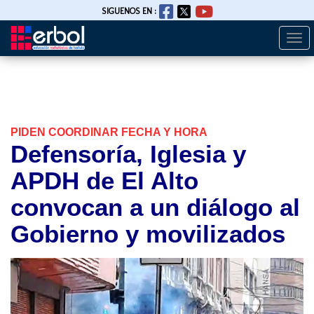
SIGUENOS EN :
Togg
Pasar
navi
al
contenido
principal
PIDEN COORDINAR FECHA Y HORA
Defensoría, Iglesia y
APDH de El Alto
convocan a un diálogo al
Gobierno y movilizados