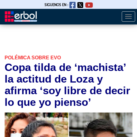
SIGUENOS EN :
Togg
Pasar
navi
al
contenido
principal
POLÉMICA SOBRE EVO
Copa tilda de ‘machista’
la actitud de Loza y
afirma ‘soy libre de decir
lo que yo pienso’