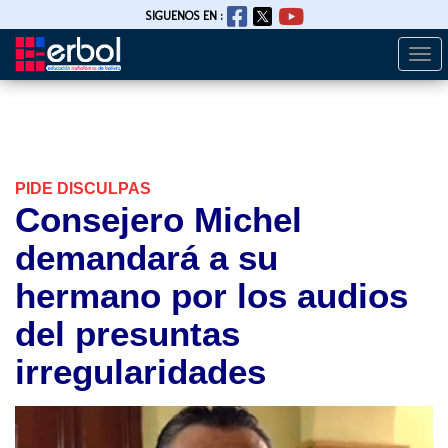
SIGUENOS EN :
Togg
Pasar
navi
al
contenido
principal
PIDE DISCULPAS
Consejero Michel
demandará a su
hermano por los audios
del presuntas
irregularidades