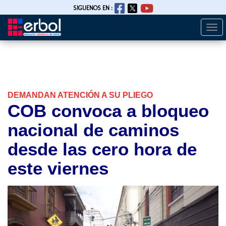
SIGUENOS EN :
Togg
Pasar
navi
al
contenido
principal
DEMANDAN ATENCIÓN A SU PLIEGO
COB convoca a bloqueo
nacional de caminos
desde las cero hora de
este viernes