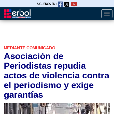
SIGUENOS EN :
Togg
Pasar
navi
al
contenido
principal
MEDIANTE COMUNICADO
Asociación de
Periodistas repudia
actos de violencia contra
el periodismo y exige
garantías