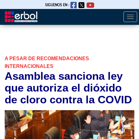
SIGUENOS EN :
Togg
Pasar
navi
al
contenido
principal
A PESAR DE RECOMENDACIONES
INTERNACIONALES
Asamblea sanciona ley
que autoriza el dióxido
de cloro contra la COVID