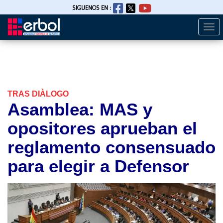
SIGUENOS EN :
Togg
Pasar
navi
al
contenido
principal
TRAS DIÀLOGO
Asamblea: MAS y
opositores aprueban el
reglamento consensuado
para elegir a Defensor