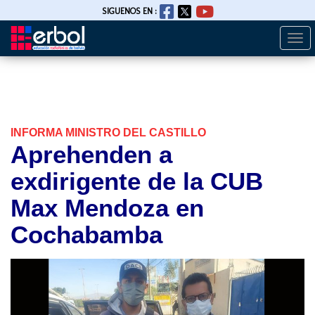
SIGUENOS EN :
Togg
Pasar
navi
al
contenido
principal
INFORMA MINISTRO DEL CASTILLO
Aprehenden a
exdirigente de la CUB
Max Mendoza en
Cochabamba