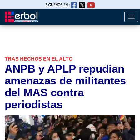
SIGUENOS EN :
Togg
Pasar
navi
al
contenido
principal
TRAS HECHOS EN EL ALTO
ANPB y APLP repudian
amenazas de militantes
del MAS contra
periodistas