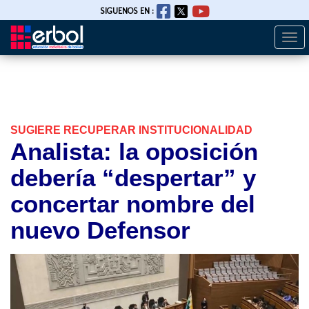
SIGUENOS EN :
Togg
Pasar
navi
al
contenido
principal
SUGIERE RECUPERAR INSTITUCIONALIDAD
Analista: la oposición
debería “despertar” y
concertar nombre del
nuevo Defensor