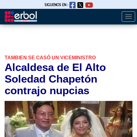
SIGUENOS EN :
Togg
Pasar
navi
al
contenido
principal
TAMBIEN SE CASÓ UN VICEMINISTRO
Alcaldesa de El Alto
Soledad Chapetón
contrajo nupcias