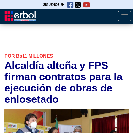
SIGUENOS EN :
Togg
Pasar
navi
al
contenido
principal
POR Bs11 MILLONES
Alcaldía alteña y FPS
firman contratos para la
ejecución de obras de
enlosetado