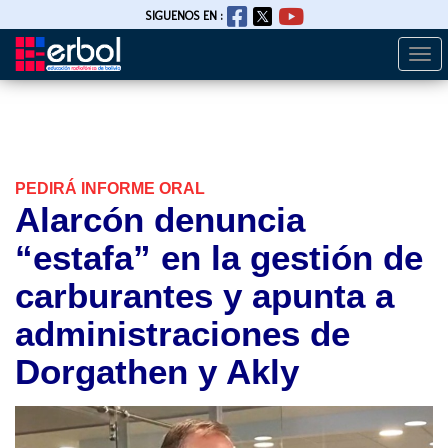
SIGUENOS EN :
Togg
Pasar
navi
al
contenido
principal
PEDIRÁ INFORME ORAL
Alarcón denuncia
“estafa” en la gestión de
carburantes y apunta a
administraciones de
Dorgathen y Akly