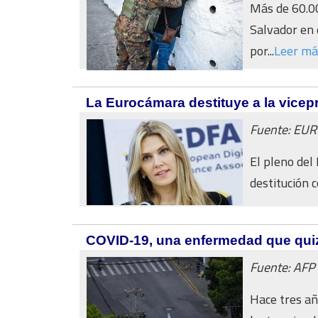
Más de 60.00
Salvador en 
por...
Leer má
La Eurocámara destituye a la vicep
Fuente: EU
El pleno del
destitución 
COVID-19, una enfermedad que qui
Fuente: AFP
Hace tres añ