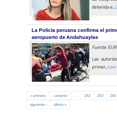
detenida e...
La Policía peruana confirma el prime
aeropuerto de Andahuaylas
Fuente: EU
Las autorid
primer...
Leer
« primero
‹ anterior
…
252
253
254
siguiente ›
última »