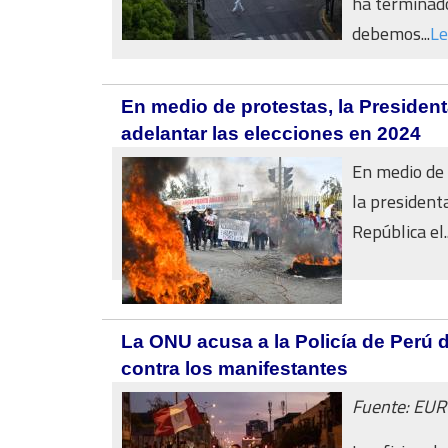
ha terminado
debemos...
Le
En medio de protestas, la President
adelantar las elecciones en 2024
En medio de 
la president
República el..
La ONU acusa a la Policía de Perú 
contra los manifestantes
Fuente: EU