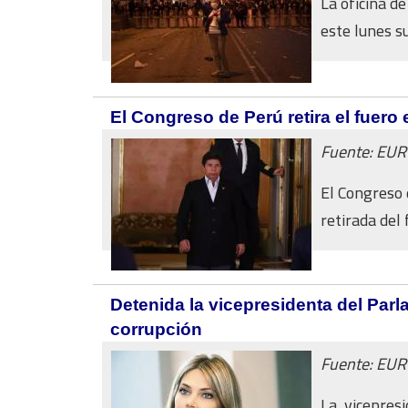
La oficina 
este lunes s
El Congreso de Perú retira el fuero 
Fuente: EU
El Congreso 
retirada del 
Detenida la vicepresidenta del Par
corrupción
Fuente: EU
La vicepres