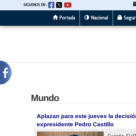
SIGUENOS EN :
Portada
Nacional
Segur
Pasar
al
contenido
principal
Mundo
Aplazan para este jueves la decisió
expresidente Pedro Castillo
Fuente: EU