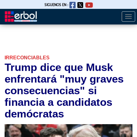
SIGUENOS EN :
Togg
Pasar
navi
al
contenido
principal
IRRECONCIABLES
Trump dice que Musk
enfrentará "muy graves
consecuencias" si
financia a candidatos
demócratas