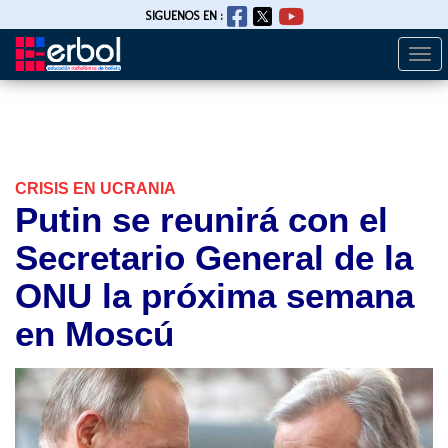
SIGUENOS EN :
Togg
Pasar
navi
al
contenido
principal
CRISIS EN UCRANIA
Putin se reunirá con el
Secretario General de la
ONU la próxima semana
en Moscú