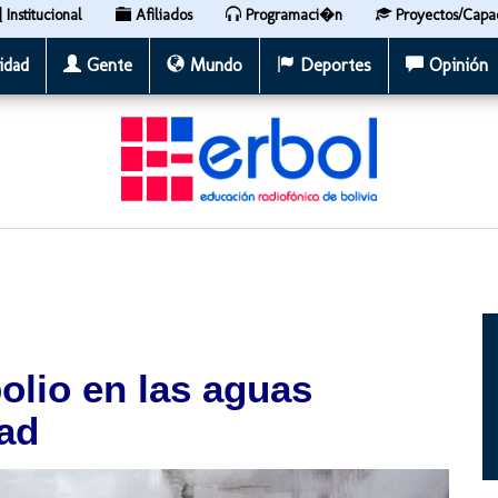
Institucional
Afiliados
Programaci�n
Proyectos/Capa
idad
Gente
Mundo
Deportes
Opinión
olio en las aguas
dad