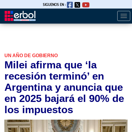
SIGUENOS EN :
Togg
Pasar
navi
al
contenido
principal
UN AÑO DE GOBIERNO
Milei afirma que ‘la
recesión terminó’ en
Argentina y anuncia que
en 2025 bajará el 90% de
los impuestos