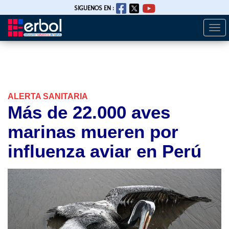
SIGUENOS EN :
Togg
Pasar
navi
al
contenido
principal
ALERTA SANITARIA
Más de 22.000 aves
marinas mueren por
influenza aviar en Perú