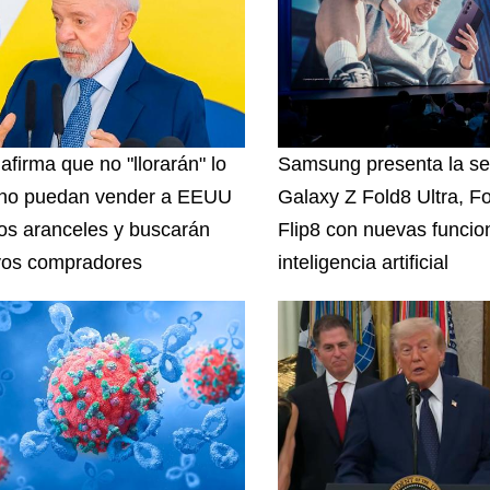
afirma que no "llorarán" lo
Samsung presenta la se
no puedan vender a EEUU
Galaxy Z Fold8 Ultra, Fo
los aranceles y buscarán
Flip8 con nuevas funcio
os compradores
inteligencia artificial