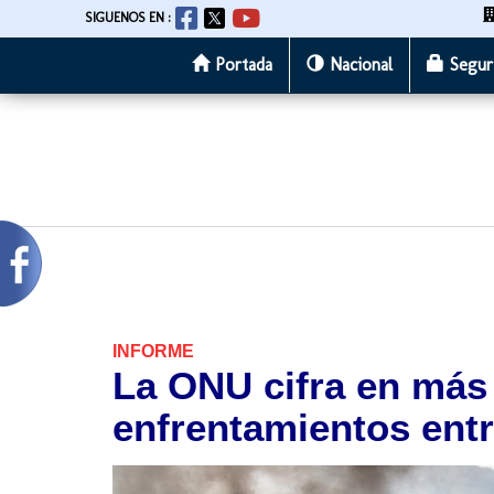
SIGUENOS EN :
Portada
Nacional
Segur
Pasar
al
contenido
principal
INFORME
La ONU cifra en más 
enfrentamientos entr