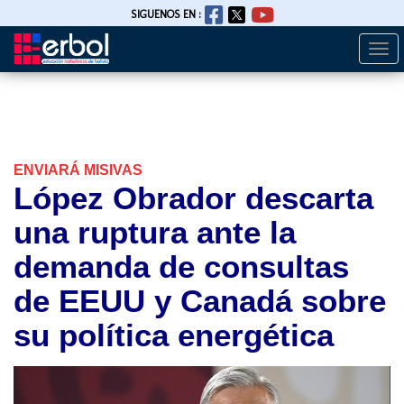
SIGUENOS EN :
Togg
Pasar
navi
al
contenido
principal
ENVIARÁ MISIVAS
López Obrador descarta
una ruptura ante la
demanda de consultas
de EEUU y Canadá sobre
su política energética