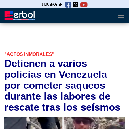
SIGUENOS EN :
Togg
Pasar
navi
al
contenido
principal
"ACTOS INMORALES"
Detienen a varios
policías en Venezuela
por cometer saqueos
durante las labores de
rescate tras los seísmos