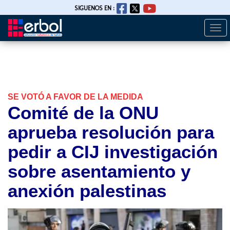
SIGUENOS EN :
Togg
Pasar
navi
al
contenido
principal
SE VOTÓ A FAVOR DE LA MEDIDA
Comité de la ONU
aprueba resolución para
pedir a CIJ investigación
sobre asentamiento y
anexión palestinas