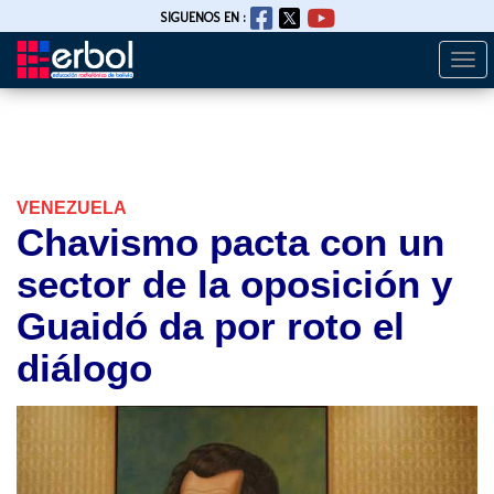
SIGUENOS EN :
Togg
Pasar
navi
al
contenido
principal
VENEZUELA
Chavismo pacta con un
sector de la oposición y
Guaidó da por roto el
diálogo