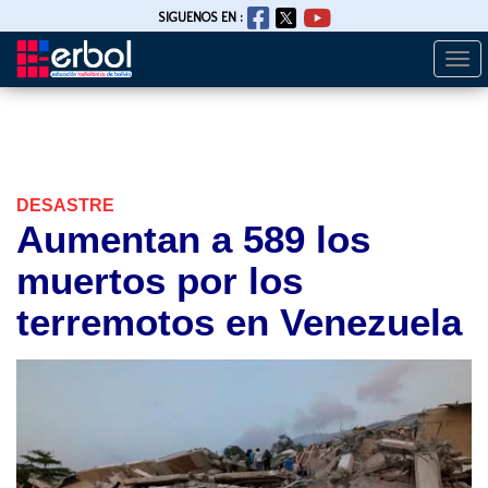
SIGUENOS EN :
Togg
Pasar
navi
al
contenido
principal
DESASTRE
Aumentan a 589 los
muertos por los
terremotos en Venezuela