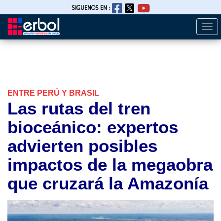
SIGUENOS EN :
Togg
Pasar
navi
al
contenido
principal
ENTRE PERÚ Y BRASIL
Las rutas del tren
bioceánico: expertos
advierten posibles
impactos de la megaobra
que cruzará la Amazonía