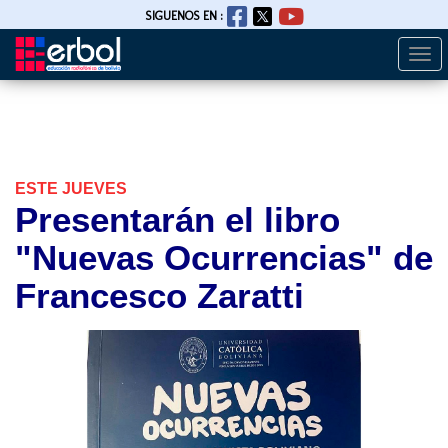
SIGUENOS EN :
Togg
Pasar
navi
al
contenido
principal
ESTE JUEVES
Presentarán el libro
"Nuevas Ocurrencias" de
Francesco Zaratti