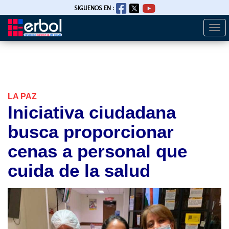
SIGUENOS EN :
Togg
Pasar
navi
al
contenido
principal
LA PAZ
Iniciativa ciudadana
busca proporcionar
cenas a personal que
cuida de la salud