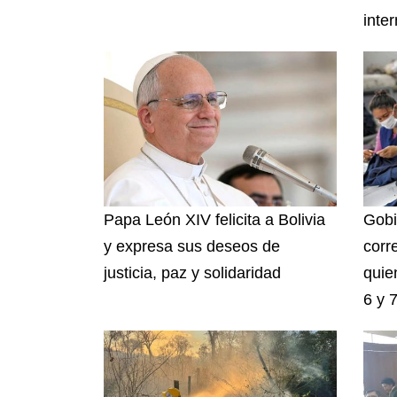
inte
Papa León XIV felicita a Bolivia
Gobi
y expresa sus deseos de
corr
justicia, paz y solidaridad
quie
6 y 