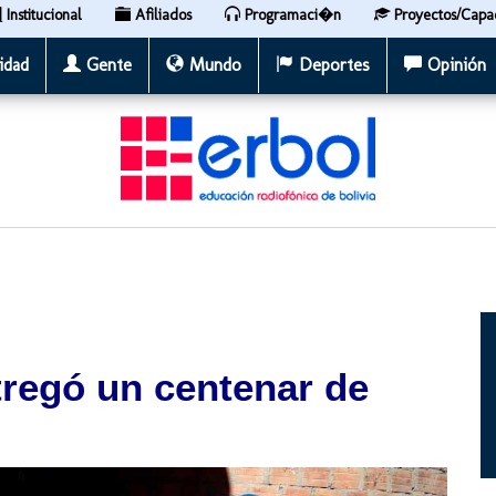
Institucional
Afiliados
Programaci�n
Proyectos/Capa
idad
Gente
Mundo
Deportes
Opinión
ntregó un centenar de
s