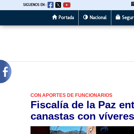
SIGUENOS EN :
Portada
Nacional
Segur
Pasar
al
contenido
principal
CON APORTES DE FUNCIONARIOS
Fiscalía de la Paz e
canastas con vívere