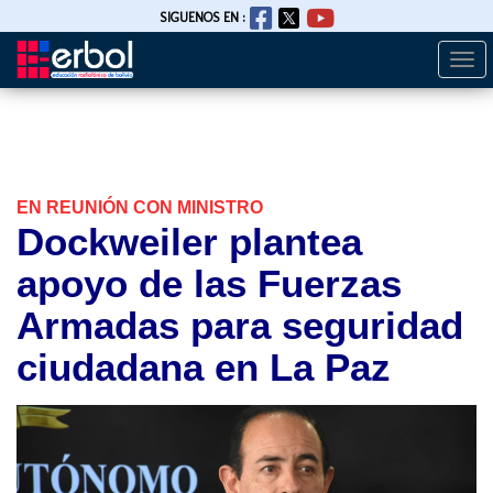
SIGUENOS EN :
Togg
Pasar
navi
al
contenido
principal
EN REUNIÓN CON MINISTRO
Dockweiler plantea
apoyo de las Fuerzas
Armadas para seguridad
ciudadana en La Paz