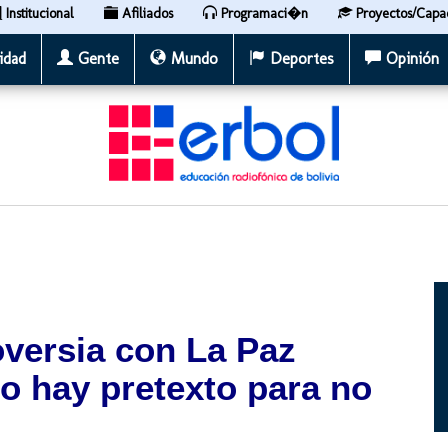
Institucional
Afiliados
Programaci�n
Proyectos/Capa
idad
Gente
Mundo
Deportes
Opinión
oversia con La Paz
no hay pretexto para no