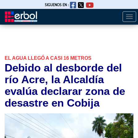
SIGUENOS EN :
Togg
Pasar
navi
al
contenido
principal
EL AGUA LLEGÓ A CASI 16 METROS
Debido al desborde del
río Acre, la Alcaldía
evalúa declarar zona de
desastre en Cobija