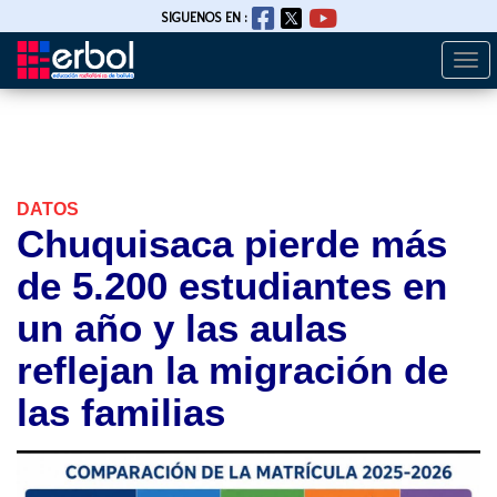
SIGUENOS EN :
Togg
Pasar
navi
al
contenido
principal
DATOS
Chuquisaca pierde más
de 5.200 estudiantes en
un año y las aulas
reflejan la migración de
las familias