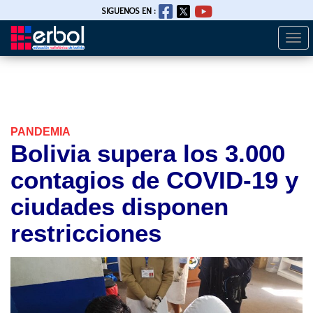
SIGUENOS EN :
Togg
Pasar
navi
al
contenido
principal
PANDEMIA
Bolivia supera los 3.000
contagios de COVID-19 y
ciudades disponen
restricciones