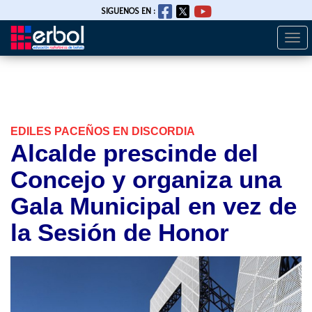
SIGUENOS EN :
Togg
Pasar
navi
al
contenido
principal
EDILES PACEÑOS EN DISCORDIA
Alcalde prescinde del
Concejo y organiza una
Gala Municipal en vez de
la Sesión de Honor