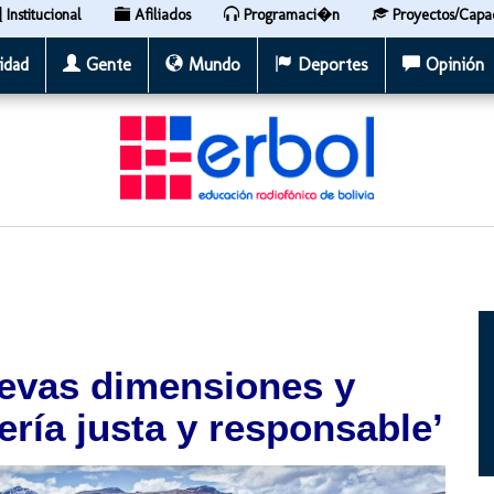
Institucional
Afiliados
Programaci�n
Proyectos/Capa
idad
Gente
Mundo
Deportes
Opinión
uevas dimensiones y
ería justa y responsable’