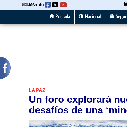
SIGUENOS EN :
Portada
Nacional
Segur
Pasar
al
contenido
principal
LA PAZ
Un foro explorará n
desafíos de una ‘min